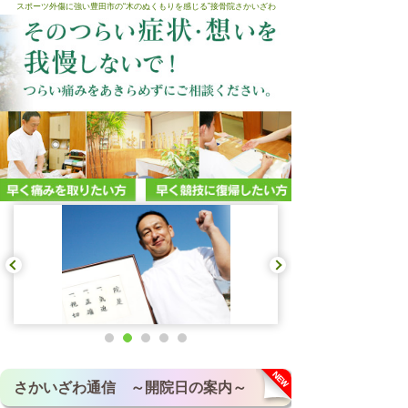
スポーツ外傷に強い豊田市の“木のぬくもりを感じる”接骨院さかいざわ
さかいざわ通信 ～開院日の案内～