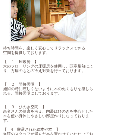
待ち時間を、楽しく安心してリラックスできる
空間を提供しております。
【 １ 床暖房 】
木のフローリングの床暖房を使用し、頭寒足熱によ
り、万病のもとの冷え対策を行っております。
【 ２ 間接照明 】
施術の時に眩しくないように木のぬくもりを感じら
れる、間接照明にしております。
【 ３ ひのき空間 】
患者さんの健康を考え、内装はひのきを中心とした
木を使い身体にやさしい部屋作りになっておりま
す。
【 4 厳選された絵本や本 】
当院のスタッフが選んだ本を置かせていただいてお